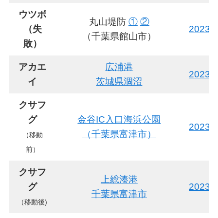
ウツボ
丸山堤防
①
②
（失
2023
（千葉県館山市）
敗）
アカエ
広浦港
2023
イ
茨城県涸沼
クサフ
グ
金谷IC入口海浜公園
2023
（千葉県富津市）
（移動
前）
クサフ
上総湊港
グ
2023
千葉県富津市
（移動後)