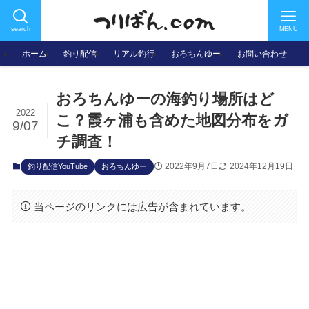
search
MENU
ホーム
釣り配信
リアル釣行
おろちんゆー
お問い合わせ
おろちんゆーの海釣り場所はど
2022
こ？霞ヶ浦も含めた地図分布をガ
9/07
チ調査！
2022年9月7日
2024年12月19日
釣り配信YouTube
おろちんゆー
当ページのリンクには広告が含まれています。