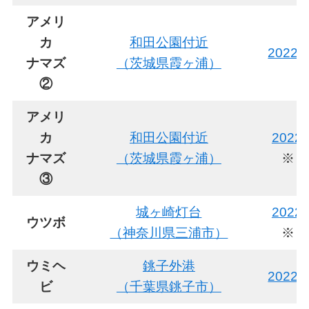
アメリ
カ
和田公園付近
2022
ナマズ
（茨城県霞ヶ浦）
②
アメリ
カ
和田公園付近
202
ナマズ
（茨城県霞ヶ浦）
※ヒ
③
城ヶ崎灯台
202
ウツボ
（神奈川県三浦市）
※ヒ
ウミヘ
銚子外港
2022
ビ
（千葉県銚子市）