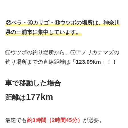
②ベラ・④カサゴ・⑥ウツボの場所は、神奈川
県の三浦市に集中しています。
⑥ウツボの釣り場所から、③アメリカナマズの
釣り場所までの直線距離は
「123.09km」
！！
車で移動した場合
177km
距離は
最速でも
約3時間（2時間45分）
が必要。