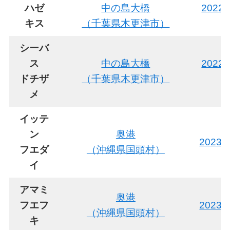
ハゼ
中の島大橋
2022
キス
（千葉県木更津市）
シーバ
ス
中の島大橋
2022
ドチザ
（千葉県木更津市）
メ
イッテ
ン
奥港
2023
フエダ
（沖縄県国頭村）
イ
アマミ
奥港
フエフ
2023
（沖縄県国頭村）
キ