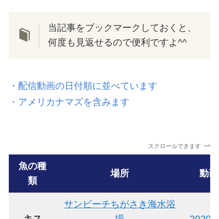
当記事をブックマークしておくと、
何度も見返せるので便利ですよ^^
・配信動画の日付順に並べています
・アメリカナマズを含みます
スクロールできます
魚の種
場所
動画
類
サンビーチちがさき海水浴
キス
場
2020