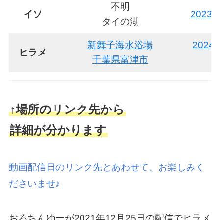
不明
イソ
2023
タイの湖
新舞子海水浴場
2024
ヒラメ
千葉県富津市
↑場所のリンク先から
詳細が分かります
動画配信日のリンク先とあわせて、お楽しみく
ださいませ♪
おろちんゆーが2021年12月25日の配信でヒラメ