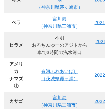
（神奈川県茅ヶ崎市）
宮川港
ベラ
2021
（神奈川県三浦市）
不明
2021
ヒラメ
おろちんゆーのアジトから
車で3時間の汽水河口
アメリ
カ
有河ふれあいばし
2022
ナマズ
（茨城県霞ヶ浦）
①
宮川港
カサゴ
2022
（神奈川県三浦市）